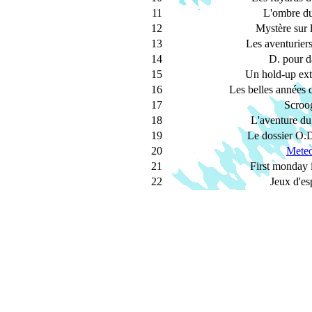
11
L'ombre du
12
Mystère sur l
13
Les aventurier
14
D. pour d
15
Un hold-up ext
16
Les belles années 
17
Scroo
18
L'aventure du
19
Le dossier O.
20
Mete
21
First monday 
22
Jeux d'es