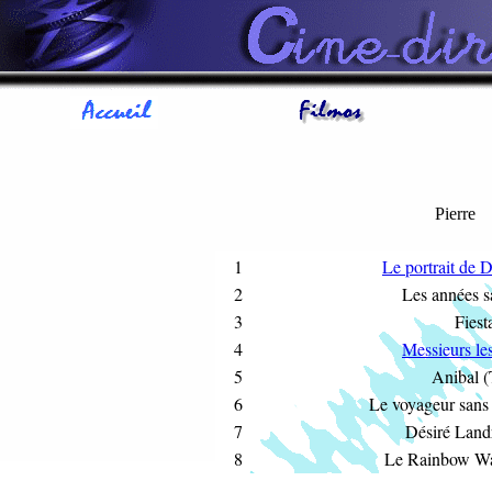
Pierre
1
Le portrait de 
2
Les années 
3
Fiest
4
Messieurs le
5
Anibal 
6
Le voyageur sans
7
Désiré Land
8
Le Rainbow Wa