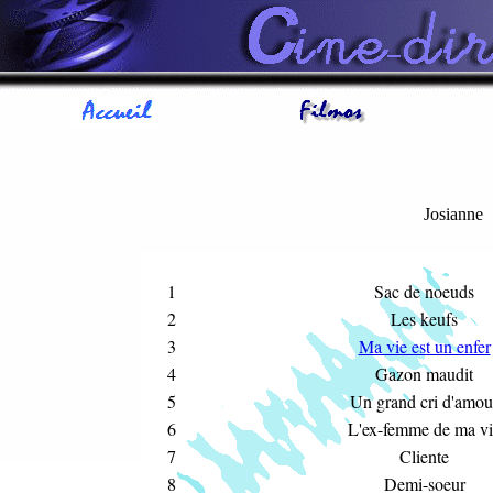
Josianne
1
Sac de noeuds
2
Les keufs
3
Ma vie est un enfer
4
Gazon maudit
5
Un grand cri d'amou
6
L'ex-femme de ma v
7
Cliente
8
Demi-soeur