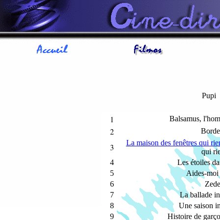
Pupi
1
Balsamus, l'ho
2
Borde
La maison des fenêtres qui rie
3
qui ri
4
Les étoiles da
5
Aides-moi 
6
Zede
7
La ballade i
8
Une saison i
9
Histoire de garçon